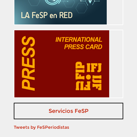
Servicios FeSP
Tweets by FeSPeriodistas