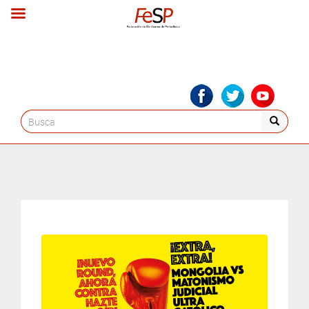
Search
for: