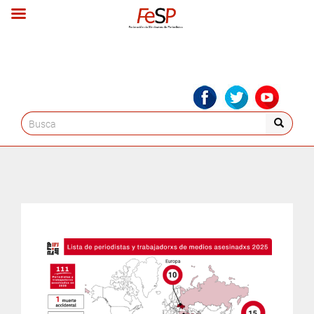
Search
for: