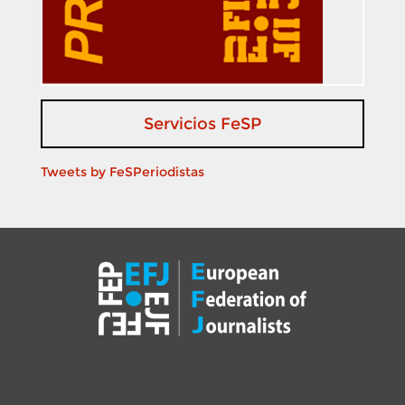
Servicios FeSP
Tweets by FeSPeriodistas