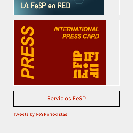
Servicios FeSP
Tweets by FeSPeriodistas