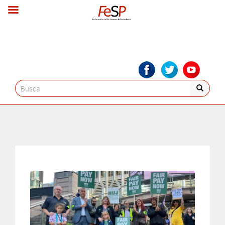
Search
for: