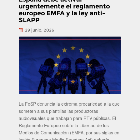
urgentemente el reglamento
europeo EMFA y la ley anti-
SLAPP
29 junio, 2026
La FeSP denuncia la extrema precariedad a la que
someten a sus plantillas las productoras
audiovisuales que trabajan para RTV públicas. El
Reglamento Europeo sobre la Libertad de los
Medios de Comunicación (EMFA, por sus siglas en
inglés European Media Freedom Act) debería