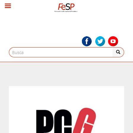
Search
for: