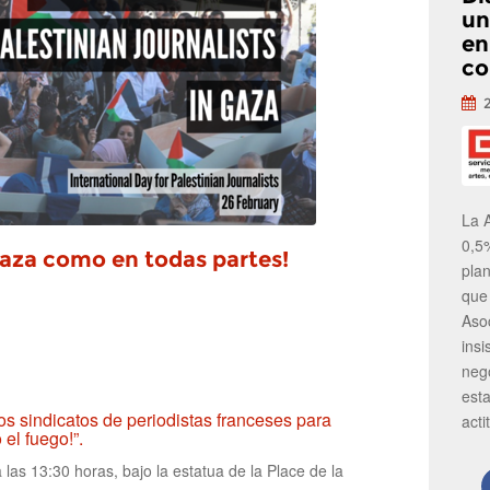
un
en
co
La 
0,5
Gaza como en todas partes!
pla
que
Aso
insi
neg
est
os sindicatos de periodistas franceses para
acti
el fuego!”.
as 13:30 horas, bajo la estatua de la Place de la