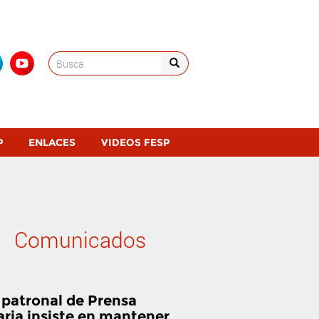
Search
for:
P
ENLACES
VIDEOS FESP
Comunicados
 patronal de Prensa
aria insiste en mantener