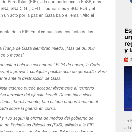
l de Perodistas (FIP), a la que pertenece la FeSP, más
s (SNJ, SNJ-C GT, CFDT-Journalistes y SGJ-FO) y el
n un acto por la paz en Gaza bajo el lema “¡Alto el
Es
identa de la FIP. En el comunicado conjunto de las
ur
re
la Franja de Gaza siembran miedo. ¡Más de 30.000
y 
 en 5 meses!
e están bajo los escombros! El 26 de enero, la Corte
srael a prevenir cualquier posible acto de genocidio. Pero
ente ante la destrucción de Gaza.
sta externo puede acceder libremente al territorio
a terrestre del ejército israelí.
Desde hace cinco
quienes, heroicamente, han estado proporcionando al
cada sobre la guerra en curso.
P y 133 según
la oficina de medios del gobierno de
La 
o de Periodistas Palestinos (PJS), afiliado a la FIP,
a la
riodistas y las deplorables condiciones en las que