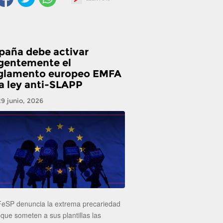
paña debe activar
gentemente el
glamento europeo EMFA
la ley anti-SLAPP
29 junio, 2026
FeSP denuncia la extrema precariedad
 que someten a sus plantillas las