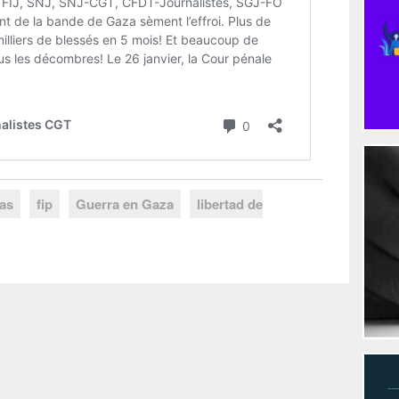
tas
fip
Guerra en Gaza
libertad de