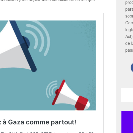
pro
par
sob
Com
ing
Act)
de 
pas