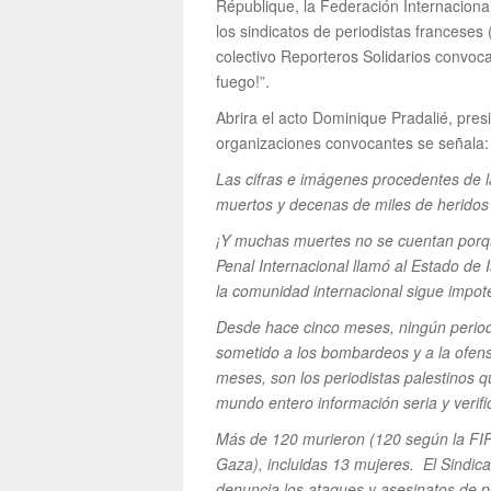
République, la Federación Internaciona
los sindicatos de periodistas francese
colectivo Reporteros Solidarios convoca
fuego!”.
Abrira el acto Dominique Pradalié, pres
organizaciones convocantes se señala:
Las cifras e imágenes procedentes de 
muertos y decenas de miles de heridos
¡Y muchas muertes no se cuentan porqu
Penal Internacional llamó al Estado de I
la comunidad internacional sigue impot
Desde hace cinco meses, ningún periodi
sometido a los bombardeos y a la ofensiv
meses, son los periodistas palestinos 
mundo entero información seria y verifi
Más de 120 murieron (120 según la FI
Gaza), incluidas 13 mujeres. El Sindicat
denuncia los ataques y asesinatos de pe