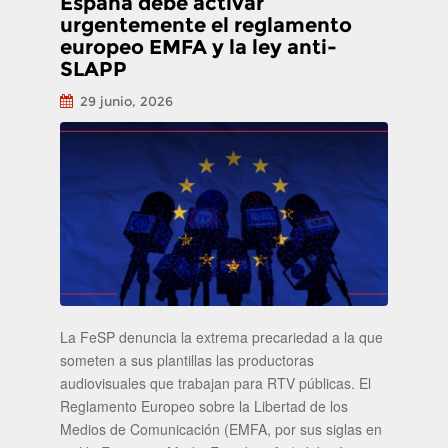
España debe activar
urgentemente el reglamento
europeo EMFA y la ley anti-
SLAPP
29 junio, 2026
La FeSP denuncia la extrema precariedad a la que
someten a sus plantillas las productoras
audiovisuales que trabajan para RTV públicas. El
Reglamento Europeo sobre la Libertad de los
Medios de Comunicación (EMFA, por sus siglas en