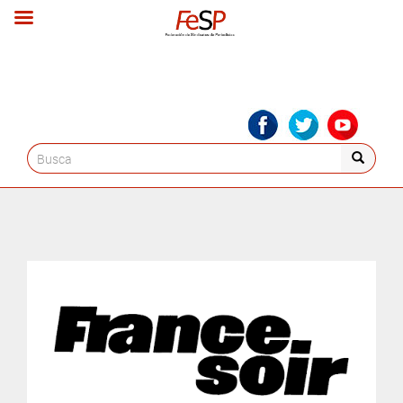
Search
for: