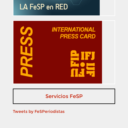
Servicios FeSP
Tweets by FeSPeriodistas