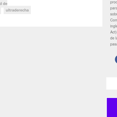
pro
ad de
par
ultraderecha
sob
Com
ing
Act)
de 
pas