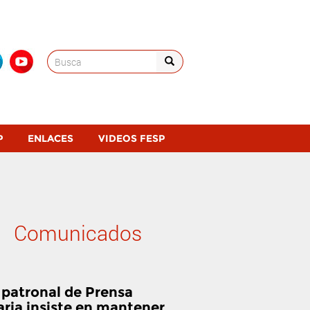
Search
for:
P
ENLACES
VIDEOS FESP
Comunicados
 patronal de Prensa
aria insiste en mantener