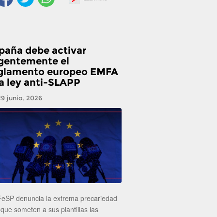
paña debe activar
gentemente el
glamento europeo EMFA
la ley anti-SLAPP
29 junio, 2026
FeSP denuncia la extrema precariedad
 que someten a sus plantillas las