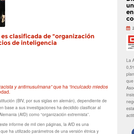
un
en
co
es clasificada de “organización
cios de inteligencia
La 
0,5
pla
que
racista y antimusulmana”
que ha
“inculcado miedos
Aso
edad.
insi
stitución (BfV, por sus siglas en alemán), dependiente de
neg
en base a sus investigaciones ha decidido clasificar al
est
 Alemania (AfD) como “organización extremista”.
acti
ste informe de mil cien páginas, la AfD es una
que ha utilizado parámetros de una versión étnica y