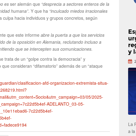
no es
ser alemán que
“desprecia a sectores enteros de la
gnidad humana”
. Y que ha
“inculcado miedos irracionales
la culpa hacia individuos y grupos concretos, según
Es
nte que este informe
abre la puerta a que los servicios
ur
do de la oposición en Alemania, reclutando incluso a
re
mitiendo que se intercepten sus comunicaciones.
y 
e trata de un “golpe contra la democracia” y
o que consideran “difamatorio” además de un “ataque
eguardian/clasificacion-afd-organizacion-extremista-situa-
12268219.html?
ail&utm_content=Socio&utm_campaign=03/05/2025-
tm_campaign=7c22d5b4ef-ADELANTO_03-05-
_10e11ebad6-7c22d5b4ef-
b4ef-
La 
d=fadece9194
a la