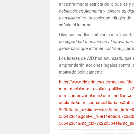
ancestralmente estricta de lo que
es
y
población en Alemania y vulnera su di
y hostilidad”
en la sociedad, dirigiendo 
señala el informe.
Diversos medios señalan como importa
de seguridad monitoricen al mayor parti
gente para que informe contra él y per
Los líderes de AfD han anunciado que s
emprenderán acciones legales contra l
motivado políticamente”.
https://www.eldiario.es/internacional/th
merz-decision-alto-voltaje-politico_1_
utm_source=adelanto&utm_medium=em
adelanto&utm_source=elDiario.es&u
2025&utm_medium=email&utm_term=0
56542301&goal=0_10e11ebad6-7c22d5
56542301&mc_cid=7c22d5b4ef&mc_ei