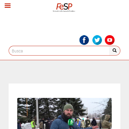
Search
for: