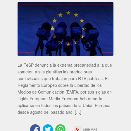
La FeSP denuncia la extrema precariedad a la que
someten a sus plantillas las productoras
audiovisuales que trabajan para RTV públicas. El
Reglamento Europeo sobre la Libertad de los
Medios de Comunicación (EMFA, por sus siglas en
inglés European Media Freedom Act) debería
aplicarse en todos los países de la Unión Europea
desde agosto del pasado año. […]