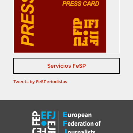
Servicios FeSP
Tweets by FeSPeriodistas