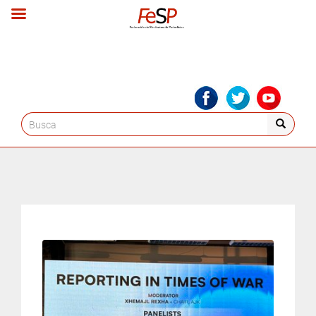
Search
for: