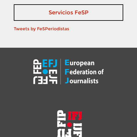
Servicios FeSP
Tweets by FeSPeriodistas