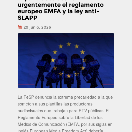
urgentemente el reglamento
europeo EMFA y la ley anti-
SLAPP
29 junio, 2026
La FeSP denuncia la extrema precariedad a la que
someten a sus plantillas las productoras
audiovisuales que trabajan para RTV públicas. El
Reglamento Europeo sobre la Libertad de los
Medios de Comunicación (EMFA, por sus siglas en
inglés European Media Freedom Act) debería