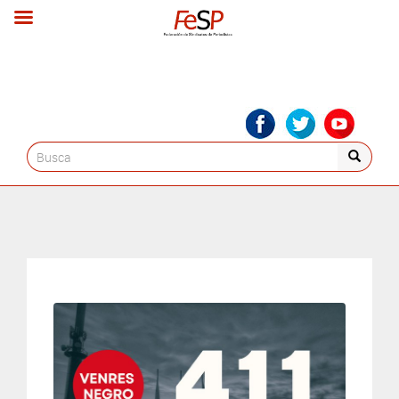
Search
for: