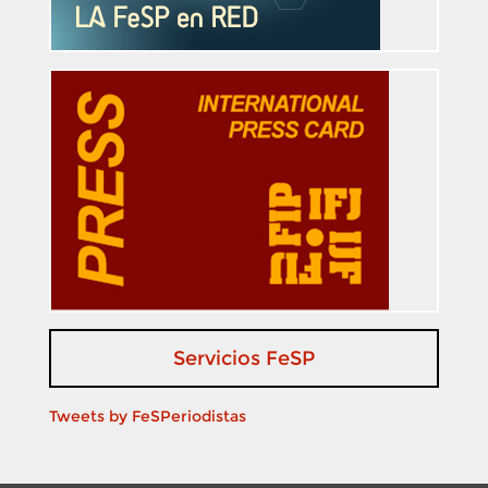
Servicios FeSP
Tweets by FeSPeriodistas