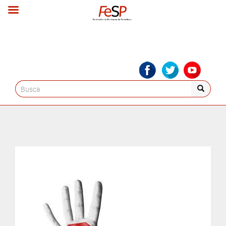
Search
for: