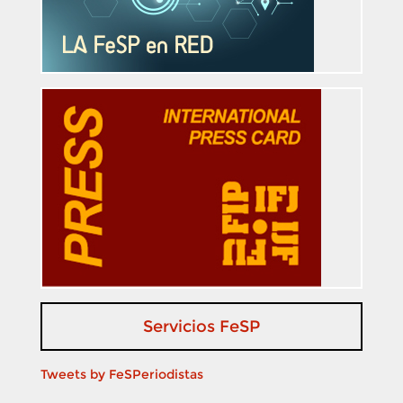
Servicios FeSP
Tweets by FeSPeriodistas