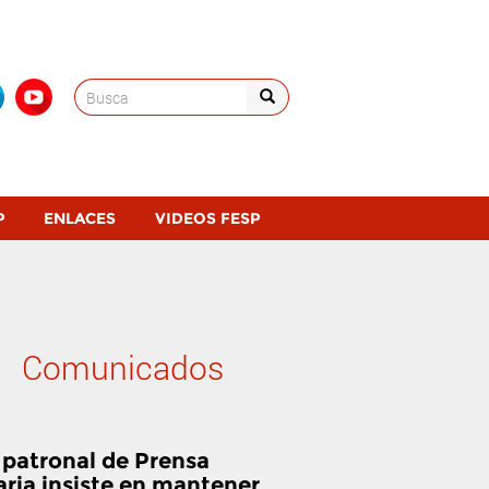
Search
for:
P
ENLACES
VIDEOS FESP
Comunicados
 patronal de Prensa
aria insiste en mantener