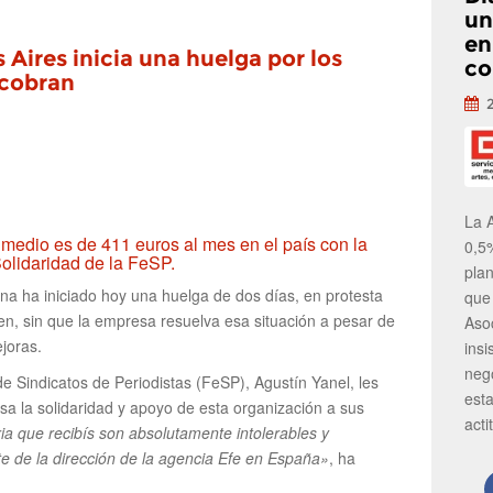
un
en
Aires inicia una huelga por los
co
 cobran
La 
 medio es de 411 euros al mes en el país con la
0,5
olidaridad de la FeSP.
pla
tina ha iniciado hoy una huelga de dos días, en protesta
que
n, sin que la empresa resuelva esa situación a pesar de
Aso
joras.
insi
neg
de Sindicatos de Periodistas (FeSP), Agustín Yanel, les
est
a la solidaridad y apoyo de esta organización a sus
acti
ia que recibís son absolutamente intolerables y
te de la dirección de la agencia Efe en España»
, ha