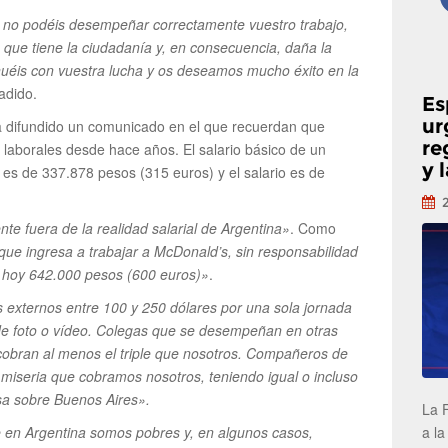
s no podéis desempeñar correctamente vuestro trabajo,
 que tiene la ciudadanía y, en consecuencia, daña la
éis con vuestra lucha y os deseamos mucho éxito en la
adido.
Es
ur
ha difundido un comunicado en el que recuerdan que
re
 laborales desde hace años. El salario básico de un
y 
 es de 337.878 pesos (315 euros) y el salario es de
e fuera de la realidad salarial de Argentina»
. Como
que ingresa a trabajar a McDonald’s, sin responsabilidad
ra hoy 642.000 pesos (600 euros)»
.
 externos entre 100 y 250 dólares por una sola jornada
 de foto o vídeo. Colegas que se desempeñan en otras
cobran al menos el triple que nosotros. Compañeros de
 miseria que cobramos nosotros, teniendo igual o incluso
sa sobre Buenos Aires».
La 
a la
e en Argentina somos pobres y, en algunos casos,