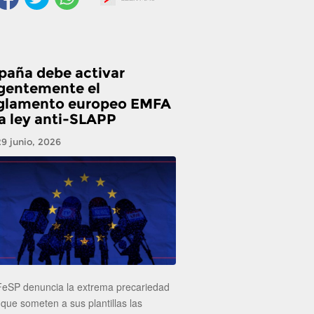
paña debe activar
gentemente el
glamento europeo EMFA
la ley anti-SLAPP
29 junio, 2026
FeSP denuncia la extrema precariedad
 que someten a sus plantillas las