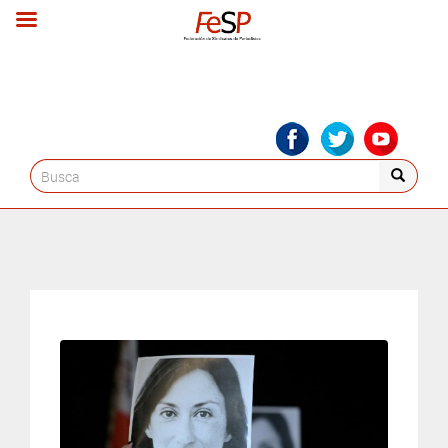
Search
for: