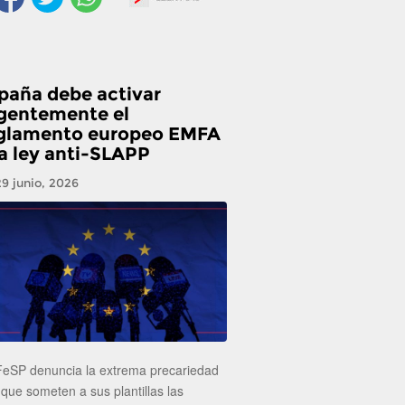
paña debe activar
gentemente el
glamento europeo EMFA
la ley anti-SLAPP
29 junio, 2026
FeSP denuncia la extrema precariedad
 que someten a sus plantillas las