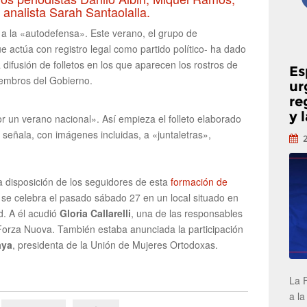
 analista Sarah Santaolalla.
 a la «autodefensa». Este verano, el grupo de
e actúa con registro legal como partido político- ha dado
ifusión de folletos en los que aparecen los rostros de
Es
miembros del Gobierno.
ur
re
y 
r un verano nacional». Así empieza el folleto elaborado
 señala, con imágenes incluidas, a «juntaletras»,
disposición de los seguidores de esta
formación de
se celebra el pasado sábado 27 en un local situado en
d. A él acudió
Gloria Callarelli
, una de las responsables
Forza Nuova. También estaba anunciada la participación
aya
, presidenta de la Unión de Mujeres Ortodoxas.
La 
a la