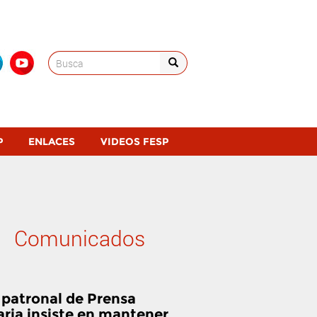
Search
for:
P
ENLACES
VIDEOS FESP
Comunicados
 patronal de Prensa
aria insiste en mantener