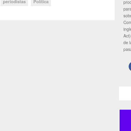
periodistas
Política
pro
par
sob
Com
ing
Act)
de 
pas