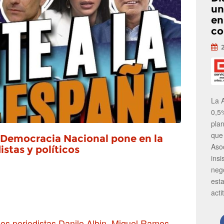
un
en
co
La 
0,5
pla
que
 Democracia Nacional pone en la
Aso
stas y políticos
insi
neg
est
acti
 los periodistas Danilo Albin, Miquel Ramos,