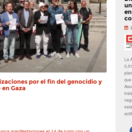
un
en
co
La 
0,5
pla
que
zaciones por el fin del genocidio y
Aso
vo en Gaza
insi
neg
est
acti
oca manifestaciones el 14 de junio con un