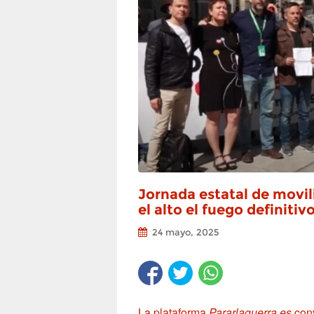
Jornada estatal de movili
el alto el fuego definiti
24 mayo, 2025
La plataforma
Pararlaguerra.es
conv