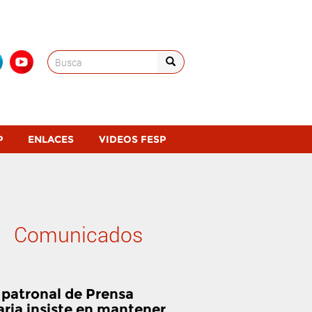
Search
for:
P
ENLACES
VIDEOS FESP
Comunicados
 patronal de Prensa
aria insiste en mantener