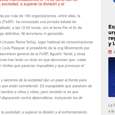
sociedad, a superar la división y el
ada por más de 150 organizaciones -entre ellas, la
s (FeSP)- ha convocado una jornada estatal de
Es
ábado, a las 12:00 horas, con el lema Por el fin de
ur
go definitivo. Ni terrorismo ni genocidio.
re
d (museo Reina Sofía), lugar habitual de concentraciones
y 
ro Lluís Pasqual; el presidente de la ong Movimiento por
ecretario general de la FeSP, Agustín Yanel, y otras
iones han leído un texto en que denuncian que «
cada
 límites que parecían imposibles y que provocan el
 y sectores de la sociedad dan un paso al frente para
es que están cometiendo. Es inaceptable que asesinen de
 hambre a niños y niñas, pero también lo es que
disparando contra diplomáticos, incluyendo los de
La 
a la
la sociedad, a superar la división y el enfrentamiento,