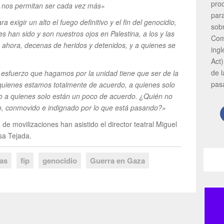
pro
ue nos permitan ser cada vez más»
par
 exigir un alto el fuego definitivo y el fin del genocidio,
sob
 han sido y son nuestros ojos en Palestina, a los y las
Com
a ahora, decenas de heridos y detenidos, y a quienes se
ing
Act)
de 
l esfuerzo que hagamos por la unidad tiene que ser de la
pas
uienes estamos totalmente de acuerdo, a quienes solo
so a quienes solo están un poco de acuerdo. ¿Quién no
zo, conmovido e indignado por lo que está pasando?»
de movilizaciones han asistido el director teatral Miguel
isa Tejada.
tas
fip
genocidio
Guerra en Gaza