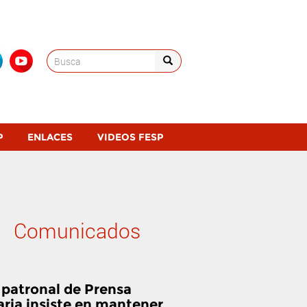
Search
for:
P
ENLACES
VIDEOS FESP
Comunicados
 patronal de Prensa
aria insiste en mantener