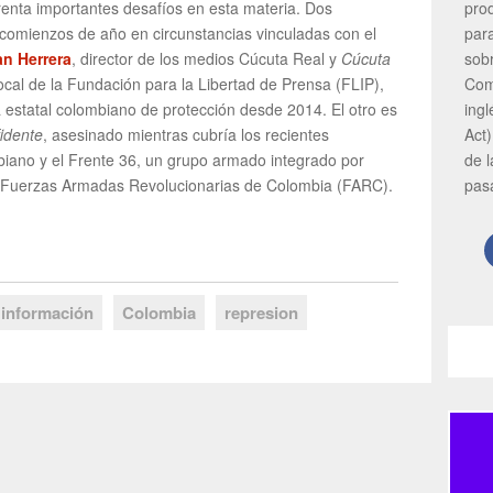
pro
frenta importantes desafíos en esta materia. Dos
par
comienzos de año en circunstancias vinculadas con el
sob
an Herrera
, director de los medios Cúcuta Real y
Cúcuta
Com
cal de la Fundación para la Libertad de Prensa (FLIP),
ing
 estatal colombiano de protección desde 2014. El otro es
Act)
idente
, asesinado mientras cubría los recientes
de 
mbiano y el Frente 36, un grupo armado integrado por
pas
las Fuerzas Armadas Revolucionarias de Colombia (FARC).
 información
Colombia
represion