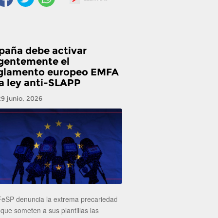
paña debe activar
gentemente el
glamento europeo EMFA
la ley anti-SLAPP
29 junio, 2026
FeSP denuncia la extrema precariedad
 que someten a sus plantillas las