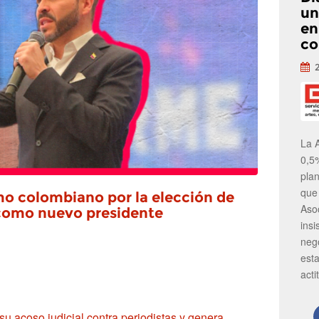
un
en
co
La 
0,5
pla
que
mo colombiano por la elección de
Aso
 como nuevo presidente
insi
neg
est
acti
su acoso judicial contra periodistas y genera