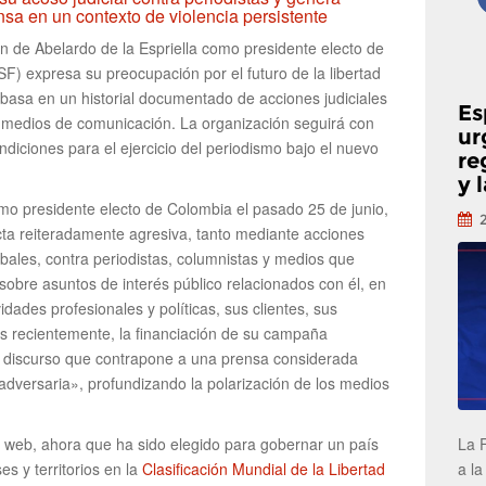
nsa en un contexto de violencia persistente
ión de Abelardo de la Espriella como presidente electo de
F) expresa su preocupación por el futuro de la libertad
 basa en un historial documentado de acciones judiciales
Es
y medios de comunicación. La organización seguirá con
ur
ndiciones para el ejercicio del periodismo bajo el nuevo
re
y 
omo presidente electo de Colombia el pasado 25 de junio,
a reiteradamente agresiva, tanto mediante acciones
bales, contra periodistas, columnistas y medios que
sobre asuntos de interés público relacionados con él, en
vidades profesionales y políticas, sus clientes, sus
ás recientemente, la financiación de su campaña
 discurso que contrapone a una prensa considerada
dversaria», profundizando la polarización de los medios
La 
web, ahora que ha sido elegido para gobernar un país
a la
s y territorios en la
Clasificación Mundial de la Libertad