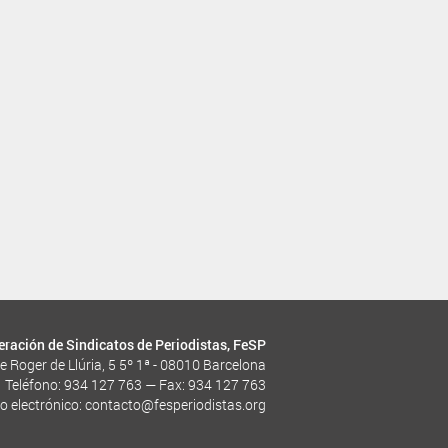
eración de Sindicatos de Periodistas, FeSP
le Roger de Llúria, 5 5º 1ª - 08010 Barcelona
Teléfono: 934 127 763 — Fax: 934 127 763
o electrónico:
contacto@fesperiodistas.org