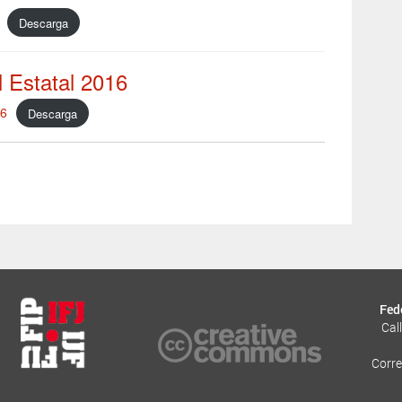
Descarga
 Estatal 2016
6
Descarga
Fed
Cal
Corre