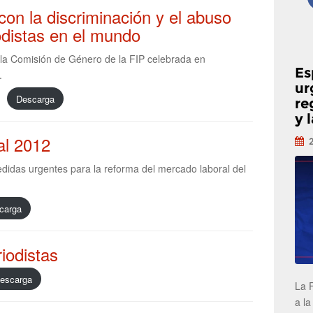
con la discriminación y el abuso
odistas en el mundo
 la Comisión de Género de la FIP celebrada en
Es
.
ur
Descarga
re
y 
al 2012
didas urgentes para la reforma del mercado laboral del
carga
iodistas
escarga
La 
a la