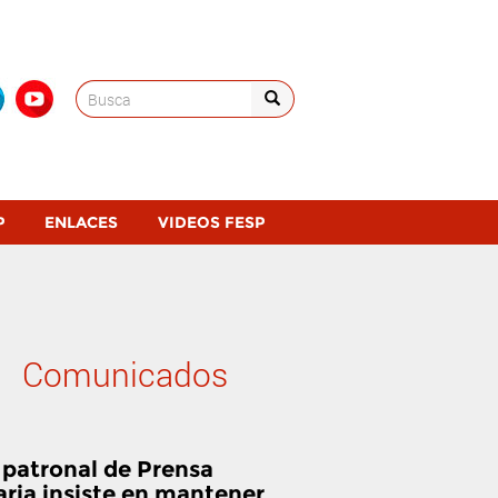
Search
for:
P
ENLACES
VIDEOS FESP
Comunicados
 patronal de Prensa
aria insiste en mantener