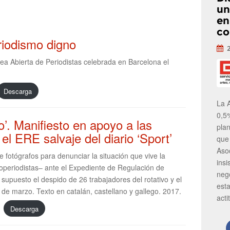
un
en
co
riodismo digno
a Abierta de Periodistas celebrada en Barcelona el
Descarga
La 
0,5
o’. Manifiesto en apoyo a las
pla
el ERE salvaje del diario ‘Sport’
que
Aso
e fotógrafos para denunciar la situación que vive la
insi
toperiodistas– ante el Expediente de Regulación de
neg
supuesto el despido de 26 trabajadores del rotativo y el
est
de marzo. Texto en catalán, castellano y gallego. 2017.
acti
Descarga