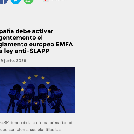
paña debe activar
gentemente el
glamento europeo EMFA
la ley anti-SLAPP
29 junio, 2026
FeSP denuncia la extrema precariedad
 que someten a sus plantillas las