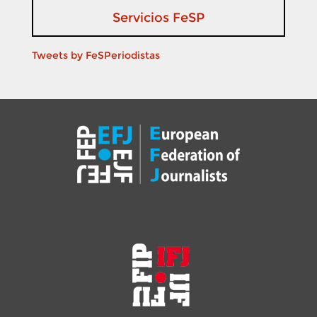
Servicios FeSP
Tweets by FeSPeriodistas