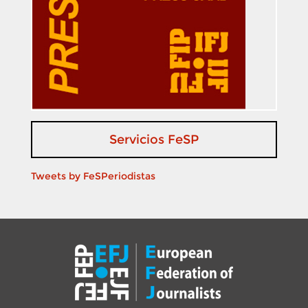
Servicios FeSP
Tweets by FeSPeriodistas