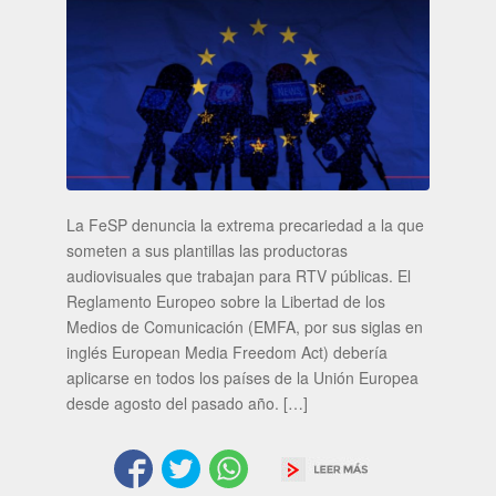
La FeSP denuncia la extrema precariedad a la que
someten a sus plantillas las productoras
audiovisuales que trabajan para RTV públicas. El
Reglamento Europeo sobre la Libertad de los
Medios de Comunicación (EMFA, por sus siglas en
inglés European Media Freedom Act) debería
aplicarse en todos los países de la Unión Europea
desde agosto del pasado año. […]