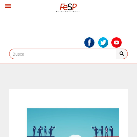
Search
for: