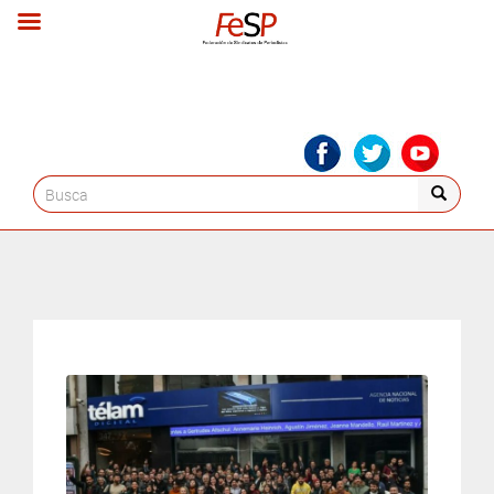
Search
for: