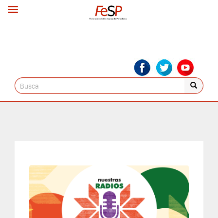
Search
for: