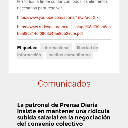
territorios, a fin de contar con todos los elementos
necesarios para resolver.
https://www.youtube.com/shorts/1nQPadT3IkI
https://www.redesac.org.mx/_files/ugd/68af39_e8dc
b6af9c214df0808d4fae90a2ecfe.pdf
Etiquetas:
intermacional
libertad de
información
medios comunitarios
Comunicados
La patronal de Prensa Diaria
insiste en mantener una ridícula
subida salarial en la negociación
del convenio colectivo