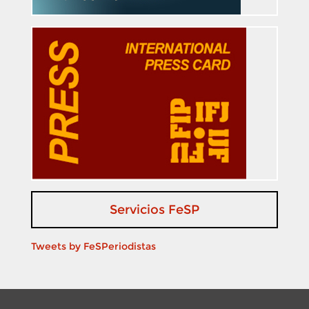
Servicios FeSP
Tweets by FeSPeriodistas