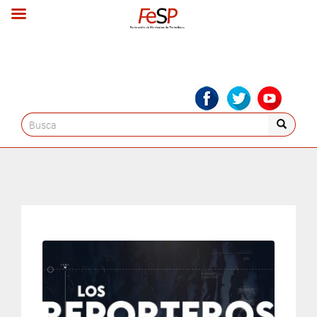
Search
for: