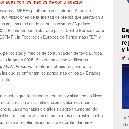
cionadas con los medios de comunicación.
esponse
(MFRR) publican hoy el Informe Anual de
81 violaciones de la libertad de prensa que afectaron a
adas con los medios de comunicación en 36 países
Es
25. El informe fue elaborado por el Centro Europeo para
ur
(ECPMF), la Federación Europea de Periodistas (FEP) y
re
.
y 
o, periodistas y medios de comunicación de toda Europa
a lo largo de 2025. Basado en casos verificados
g Media Freedom
, el informe ofrece un panorama
 las que se enfrentan los periodistas en los 27 Estados
idatos.
istentes que trascienden fronteras y sistemas políticos.
e desprestigio y la intimidación siguieron siendo las
uencia. Las amenazas digitales siguieron aumentando,
dentificaron cada vez más como fuentes de presión contra
La 
os apuntan a problemas estructurales profundamente
a la
dos.