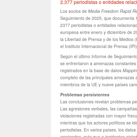
2.377 periodistas o entidades rela
Los socios de
Media Freedom Rapid R
Seguimiento de 2025, que documenta 14
2377 periodistas o entidades relacion
europeos entre enero y diciembre de 20
la Libertad de Prensa y de los Medios 
el Instituto Internacional de Prensa (IPI)
Según el último Informe de Seguimient
se enfrentaron a amenazas constantes 
registrados en la base de datos
Mappin
completo de las principales amenazas a
miembros de la UE y nueve países cand
Problemas persistentes
Las conclusiones revelan problemas pers
Las agresiones verbales, las campañas d
violaciones registradas con mayor frec
mientras que los actores políticos se i
periodistas. En varios países, los dat
arraigados, más que a incidentes aisla