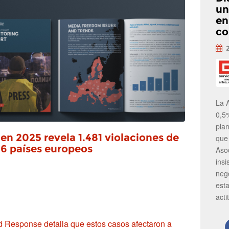
un
en
co
La 
0,5
pla
n 2025 revela 1.481 violaciones de
que
 36 países europeos
Aso
insi
neg
est
acti
 Response detalla que estos casos afectaron a