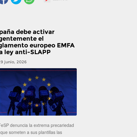
paña debe activar
gentemente el
glamento europeo EMFA
la ley anti-SLAPP
29 junio, 2026
FeSP denuncia la extrema precariedad
 que someten a sus plantillas las