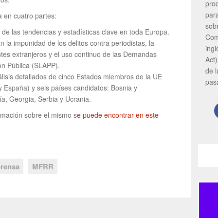
pro
par
a en cuatro partes:
sob
de las tendencias y estadísticas clave en toda Europa.
Com
 la impunidad de los delitos contra periodistas, la
ing
entes extranjeros y el uso continuo de las Demandas
Act)
ión Pública (SLAPP).
de 
álisis detallados de cinco Estados miembros de la UE
pas
a y España) y seis países candidatos: Bosnia y
a, Georgia, Serbia y Ucrania.
rmación sobre el mismo s
e puede encontrar en este
prensa
MFRR