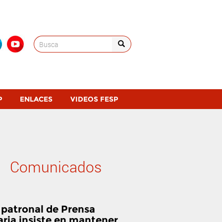
Search
for:
P
ENLACES
VIDEOS FESP
Comunicados
 patronal de Prensa
aria insiste en mantener