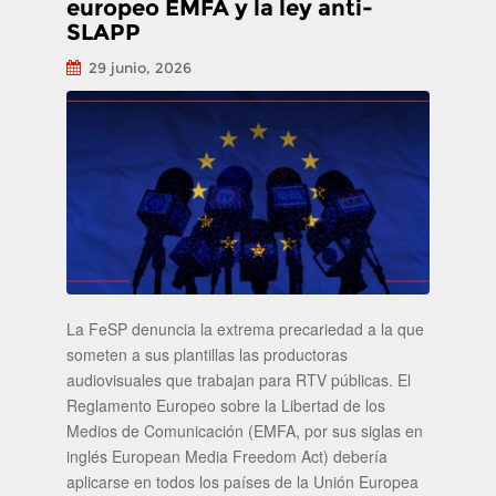
europeo EMFA y la ley anti-
SLAPP
29 junio, 2026
La FeSP denuncia la extrema precariedad a la que
someten a sus plantillas las productoras
audiovisuales que trabajan para RTV públicas. El
Reglamento Europeo sobre la Libertad de los
Medios de Comunicación (EMFA, por sus siglas en
inglés European Media Freedom Act) debería
aplicarse en todos los países de la Unión Europea