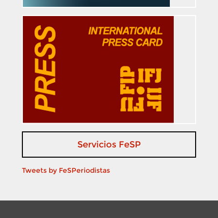
Servicios FeSP
Tweets by FeSPeriodistas