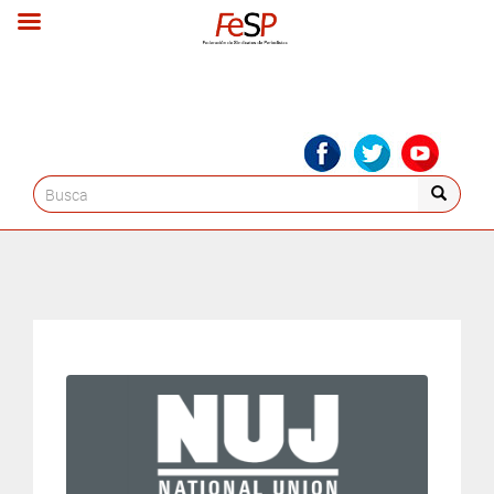
Search
for: