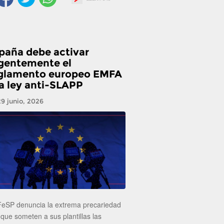
paña debe activar
gentemente el
glamento europeo EMFA
la ley anti-SLAPP
29 junio, 2026
FeSP denuncia la extrema precariedad
 que someten a sus plantillas las