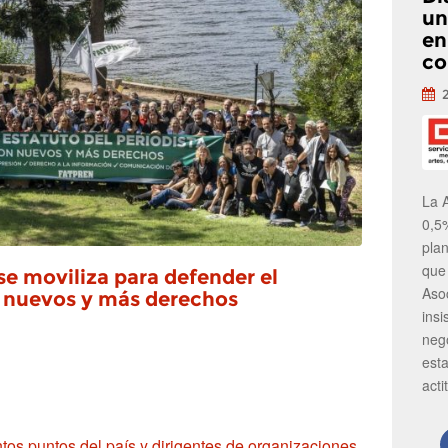
un
en
co
La 
0,5
pla
que
se moviliza para defender el
Aso
n nuevos y más derechos
insi
neg
est
acti
tos puntos del país y dirigentes de organizaciones