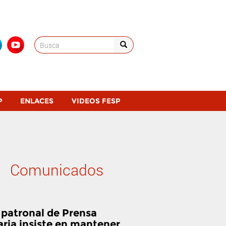
Search
for:
P
ENLACES
VIDEOS FESP
Comunicados
 patronal de Prensa
aria insiste en mantener