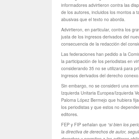
informadores advirtieron contra las di
de los autores, incluidos los montos a 
abusivas que el texto no aborda.
Advirtieron, en particular, contra los g
justa de los ingresos derivados del nu
consecuencia de la redacción del consid
Las federaciones han pedido a la Comi
la participación de los periodistas en vir
considerando 35 no se utilizará para pri
ingresos derivados del derecho conexo
Sin embargo, no se consideró una enmi
Izquierda Unitaria Europea/Izquierda 
Paloma López Bermejo que hubiera fijad
los periodistas y que estos no dependen
editores.
FEP y FIP señalan que
“si bien los pe
la directiva de derechos de autor, seg
derechos y permiten a los editores obli