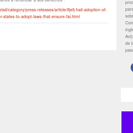
pro
par
ail/category/press-releases/article/ifjefj-hail-adoption-of-
sob
-states-to-adopt-laws-that-ensure-fai.html
Com
ing
Act)
de 
pas