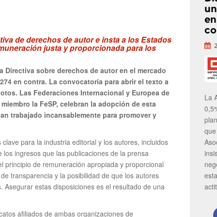
un
en
co
tiva de derechos de autor e insta a los Estados
uneración justa y proporcionada para los
a Directiva sobre derechos de autor en el mercado
 274 en contra. La convocatoria para abrir el texto a
votos. Las Federaciones Internacional y Europea de
La 
es miembro la FeSP, celebran la adopción de esta
0,5
 han trabajado incansablemente para promover y
pla
que
Aso
clave para la industria editorial y los autores, incluidos
insi
e los ingresos que las publicaciones de la prensa
neg
 el principio de remuneración apropiada y proporcional
est
 de transparencia y la posibilidad de que los autores
acti
. Asegurar estas disposiciones es el resultado de una
dicatos afiliados de ambas organizaciones de