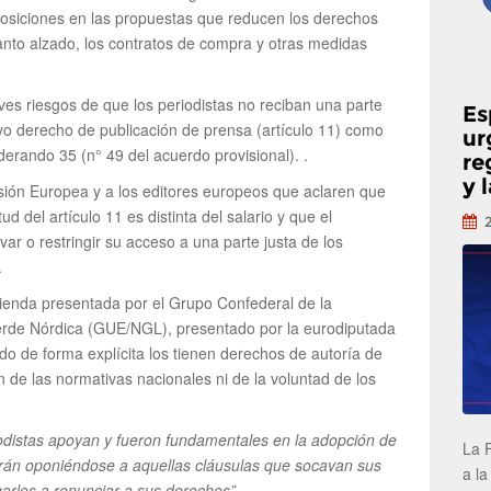
sposiciones en las propuestas que reducen los derechos
tanto alzado, los contratos de compra y otras medidas
raves riesgos de que los periodistas no reciban una parte
Es
evo derecho de publicación de prensa (artículo 11) como
ur
erando 35 (n° 49 del acuerdo provisional). .
re
y 
sión Europea y a los editores europeos que aclaren que
tud del artículo 11 es distinta del salario y que el
var o restringir su acceso a una parte justa de los
.
enda presentada por el Grupo Confederal de la
Verde Nórdica (GUE/NGL), presentado por la eurodiputada
o de forma explícita los tienen derechos de autoría de
 de las normativas nacionales ni de la voluntad de los
riodistas apoyan y fueron fundamentales en la adopción de
La 
uirán oponiéndose a aquellas cláusulas que socavan sus
a la
garlos a renunciar a sus derechos”.