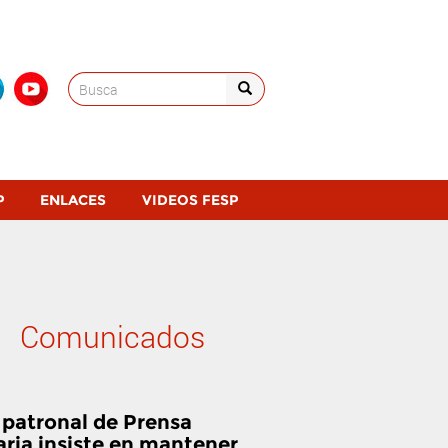
Search
for:
P
ENLACES
VIDEOS FESP
Comunicados
 patronal de Prensa
aria insiste en mantener