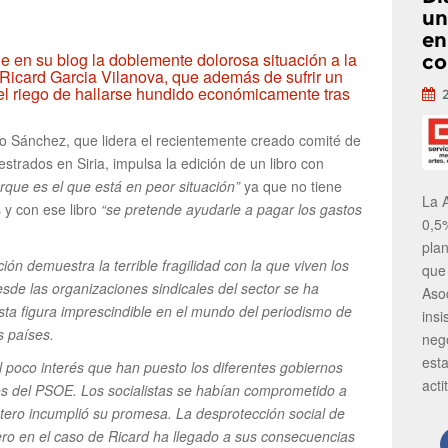
un
en
e en su blog la doblemente dolorosa situación a la
co
Ricard Garcia Vilanova, que además de sufrir un
el riego de hallarse hundido económicamente tras
io Sánchez, que lidera el recientemente creado comité de
strados en Siria, impulsa la edición de un libro con
rque es el que está en peor situación”
ya que no tiene
La 
 y con ese libro
“se pretende ayudarle a pagar los gastos
0,5
pla
ción demuestra la terrible fragilidad con la que viven los
que
sde las organizaciones sindicales del sector se ha
Aso
ta figura imprescindible en el mundo del periodismo de
insi
s países.
neg
est
l poco interés que han puesto los diferentes gobiernos
acti
os del PSOE. Los socialistas se habían comprometido a
tero incumplió su promesa. La desprotección social de
pero en el caso de Ricard ha llegado a sus consecuencias