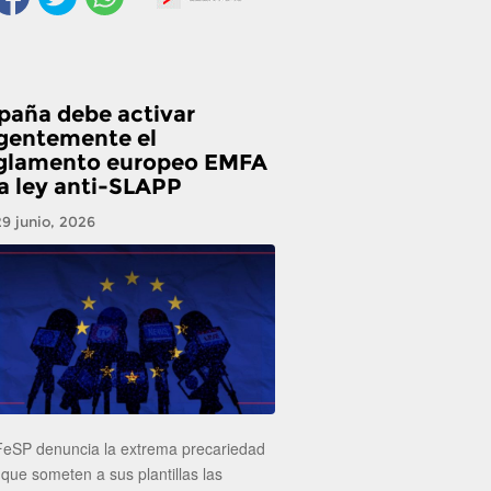
paña debe activar
gentemente el
glamento europeo EMFA
la ley anti-SLAPP
29 junio, 2026
FeSP denuncia la extrema precariedad
 que someten a sus plantillas las