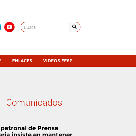
Search
for:
P
ENLACES
VIDEOS FESP
Comunicados
 patronal de Prensa
aria insiste en mantener