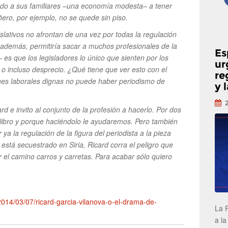
do a sus familiares –una economía modesta– a tener
ero, por ejemplo, no se quede sin piso.
islativos no afrontan de una vez por todas la regulación
, además, permitiría sacar a muchos profesionales de la
Es
es que los legisladores lo único que sienten por los
ur
a o incluso desprecio. ¿Qué tiene que ver esto con el
re
ones laborales dignas no puede haber periodismo de
y 
rd e invito al conjunto de la profesión a hacerlo. Por dos
libro y porque haciéndolo le ayudaremos. Pero también
r ya la regulación de la figura del periodista a la pieza
stá secuestrado en Siria, Ricard corra el peligro que
 el camino carros y carretas. Para acabar sólo quiero
2014/03/07/ricard-garcia-vilanova-o-el-drama-de-
La 
a la