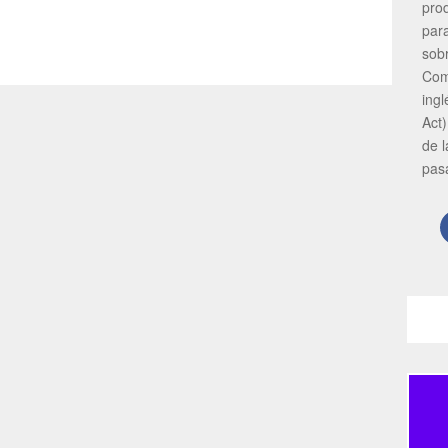
pro
par
sob
Com
ing
Act)
de 
pas