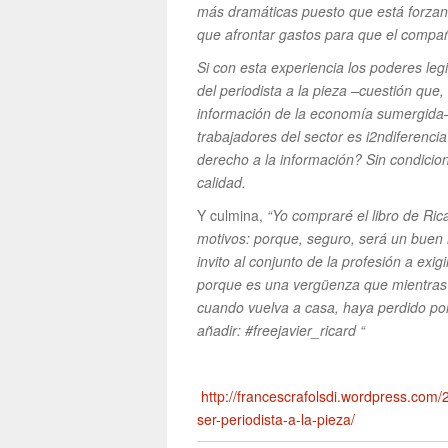
más dramáticas puesto que está forzan
que afrontar gastos para que el compañ
Si con esta experiencia los poderes leg
del periodista a la pieza –cuestión que
información de la economía sumergida– 
trabajadores del sector es i2ndiferenci
derecho a la información? Sin condici
calidad.
Y culmina,
“Yo compraré el libro de Rica
motivos: porque, seguro, será un buen 
invito al conjunto de la profesión a exigi
porque es una vergüenza que mientras e
cuando vuelva a casa, haya perdido por
añadir: #freejavier_ricard “
http://francescrafolsdi.wordpress.com/
ser-periodista-a-la-pieza/