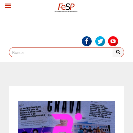
Search
for: