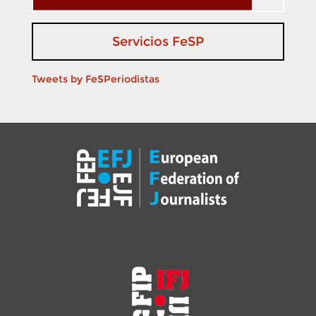
Servicios FeSP
Tweets by FeSPeriodistas