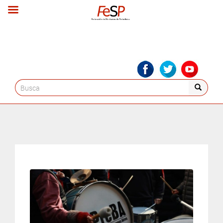
Search
for: