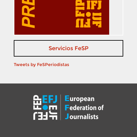
Servicios FeSP
Tweets by FeSPeriodistas