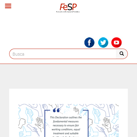
Search
for: