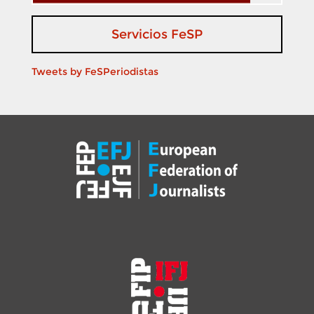
Servicios FeSP
Tweets by FeSPeriodistas