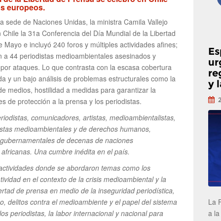
os europeos.
a sede de Naciones Unidas, la ministra Camila Vallejo
 Chile la 31a Conferencia del Día Mundial de la Libertad
e Mayo e incluyó 240 foros y múltiples actividades afines;
Es
n a 44 periodistas medioambientales asesinados y
ur
por ataques. Lo que contrasta con la escasa cobertura
re
da y un bajo análisis de problemas estructurales como la
y 
de medios, hostilidad a medidas para garantizar la
s de protección a la prensa y los periodistas.
eriodistas, comunicadores, artistas, medioambientalistas,
ivistas medioambientales y de derechos humanos,
os gubernamentales de decenas de naciones
 africanas. Una cumbre inédita en el país.
y actividades donde se abordaron temas como los
eatividad en el contexto de la crisis medioambiental y la
libertad de prensa en medio de la inseguridad periodística,
La 
 delitos contra el medioambiente y el papel del sistema
a la
los periodistas, la labor internacional y nacional para