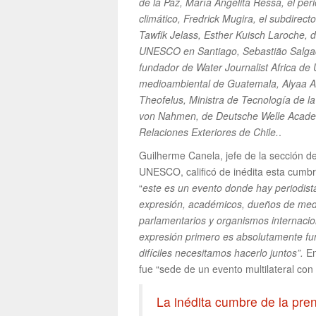
de la Paz, María Angelita Ressa, el pe
climático, Fredrick Mugira, el subdire
Tawfik Jelass, Esther Kuisch Laroche, di
UNESCO en Santiago, Sebastião Salgado
fundador de Water Journalist Africa de 
medioambiental de Guatemala, Alyaa Ab
Theofelus, Ministra de Tecnología de l
von Nahmen, de Deutsche Welle Academi
Relaciones Exteriores de Chile.
.
Guilherme Canela, jefe de la sección d
UNESCO, calificó de inédita esta cumbr
“
este es un evento donde hay periodista
expresión, académicos, dueños de medio
parlamentarios y organismos internacio
expresión primero es absolutamente fun
difíciles necesitamos hacerlo juntos”.
En
fue “sede de un evento multilateral con
La inédita cumbre de la pre