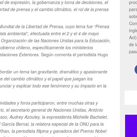
pro
rtad de expresión, la gobernanza y toma de decisiones, el
par
bertad de prensa y el cambio climático, el rol de la prensa
sob
Com
 Mundial de la Libertad de Prensa, cuyo lema fue “Prensa
ing
risis ambiental”, efectuada entre el 2 y el 4 de mayo
Act)
 Organización de las Naciones Unidas para la Educación,
de 
obierno chileno, específicamente los ministerios
pas
elaciones Exteriores.
Según comenta el periodista Hugo
 abordar un tema tan gravitante, dramático y apasionante
re del cambio climático y el papel que juegan los
enunciar y explicar todo ese fenómeno y su impacto en la
tividades y foros participaron, entre muchas otras y
ic, el secretario general de Naciones Unidas, António
esco, Audrey Azouley, la expresidenta Michelle Bachelet,
l García Bernal, la relatora especial de la ONU para la
Khan, la periodista filipina y ganadora del Premio Nobel