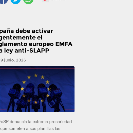
paña debe activar
gentemente el
glamento europeo EMFA
la ley anti-SLAPP
29 junio, 2026
FeSP denuncia la extrema precariedad
 que someten a sus plantillas las