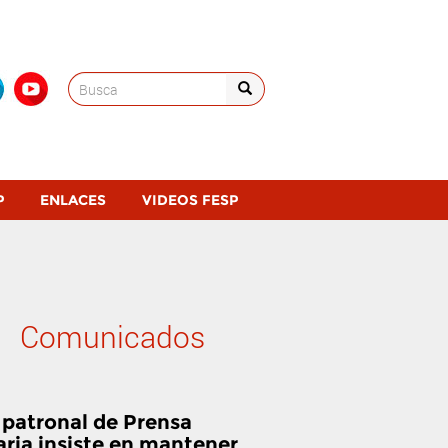
Search
for:
P
ENLACES
VIDEOS FESP
Comunicados
 patronal de Prensa
aria insiste en mantener