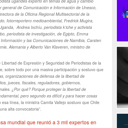
riodista ugandés experto en temas de agua y cambio
ctor general de Comunicación e Información de Unesco,
rectora de la Oficina Regional Multisectorial de la
, fotorreportero medioambiental, Fredrick Mugira,
Uganda, Andrea Ixchíu, periodista k’iche y activista
o, periodista de investigación, de Egipto, Emma
a Información y las Comunicaciones de Namibia, Carsten
e, Alemania y Alberto Van Klaveren, ministro de
e Libertad de Expresión y Seguridad de Periodistas de la
e, sobre todo por una masiva participación y sostuvo que
s, organizaciones de defensa de la libertad de
s, jueces, fiscales, reguladores, gobiernos,
nales. ¿Por qué? Porque proteger la libertad de
damental, pero segundo es difícil y para hacer cosas
 esa línea, la ministra Camila Vallejo sostuvo que Chile
 una alta convocatoria”
.
nsa mundial que reunió a 3 mil expertos en