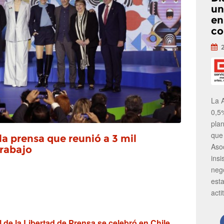
un
en
co
La 
0,5
pla
que
la prensa que reunió a 3 mil
Aso
trabajo
insi
neg
est
acti
 de la Libertad de Prensa se celebró en Chile