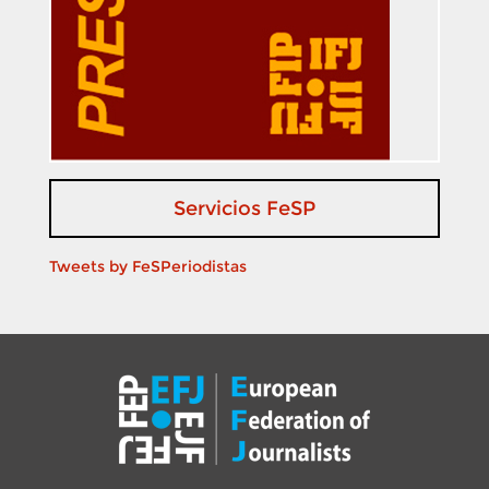
Servicios FeSP
Tweets by FeSPeriodistas