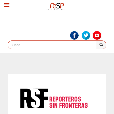
Search
for: