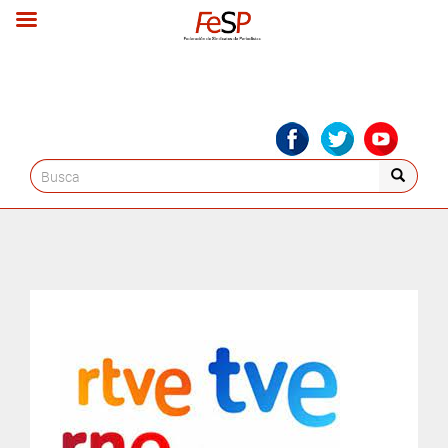
Search
for: