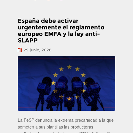
España debe activar
urgentemente el reglamento
europeo EMFA y la ley anti-
SLAPP
29 junio, 2026
La FeSP denuncia la extrema precariedad a la que
someten a sus plantillas las productoras