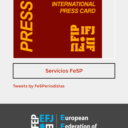
Servicios FeSP
Tweets by FeSPeriodistas