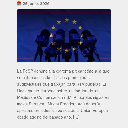
29 junio, 2026
La FeSP denuncia la extrema precariedad a la que
someten a sus plantillas las productoras
audiovisuales que trabajan para RTV públicas. El
Reglamento Europeo sobre la Libertad de los
Medios de Comunicación (EMFA, por sus siglas en
inglés European Media Freedom Act) debería
aplicarse en todos los países de la Unión Europea
desde agosto del pasado año. […]