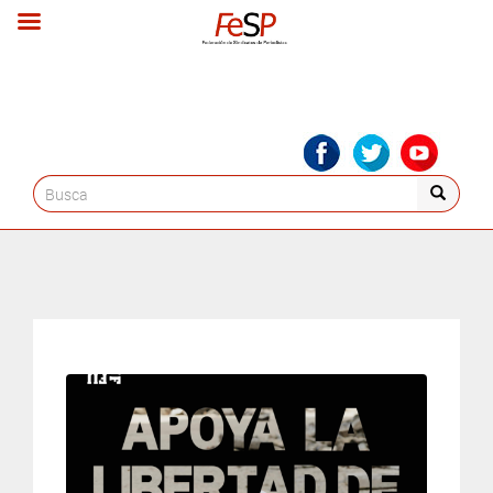
Search
for: