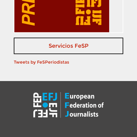
Servicios FeSP
Tweets by FeSPeriodistas