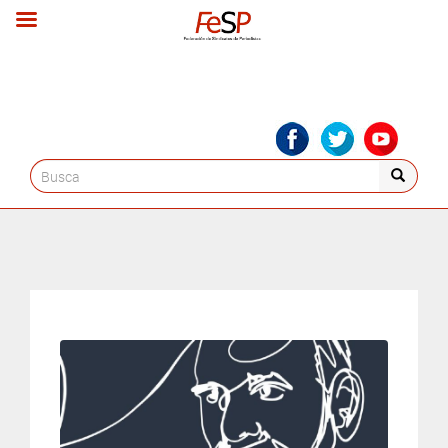
Search
for: