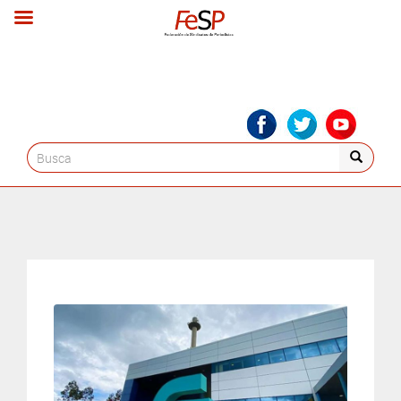
Search
for: