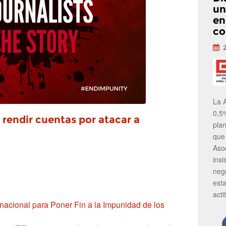
un
en
co
La 
0,5
rendir cuentas por atacar a
pla
que
Aso
insi
neg
est
acti
ernacional para Poner Fin a la Impunidad de los