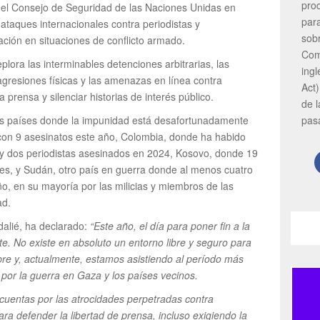
pro
el Consejo de Seguridad de las Naciones Unidas en
par
ataques internacionales contra periodistas y
sob
ción en situaciones de conflicto armado.
Com
plora las interminables detenciones arbitrarias, las
ing
 agresiones físicas y las amenazas en línea contra
Act)
 prensa y silenciar historias de interés público.
de 
pas
ros países donde la impunidad está desafortunadamente
 con 9 asesinatos este año, Colombia, donde ha habido
y dos periodistas asesinados en 2024, Kosovo, donde 19
es, y Sudán, otro país en guerra donde al menos cuatro
o, en su mayoría por las milicias y miembros de las
ad.
alié, ha declarado:
“Este año, el día para poner fin a la
te. No existe en absoluto un entorno libre y seguro para
ibre y, actualmente, estamos asistiendo al período más
o por la guerra en Gaza y los países vecinos.
cuentas por las atrocidades perpetradas contra
a defender la libertad de prensa, incluso exigiendo la