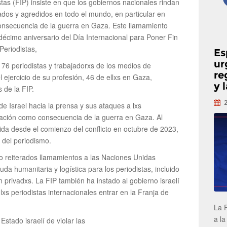
tas (FIP) insiste en que los gobiernos nacionales rindan
dos y agredidos en todo el mundo, en particular en
 consecuencia de la guerra en Gaza. Este llamamiento
décimo aniversario del Día Internacional para Poner Fin
Periodistas,
Es
ur
 76 periodistas y trabajadorxs de los medios de
re
ejercicio de su profesión, 46 de ellxs en Gaza,
y 
 de la FIP.
de Israel hacia la prensa y sus ataques a lxs
ación como consecuencia de la guerra en Gaza. Al
ida desde el comienzo del conflicto en octubre de 2023,
a del periodismo.
o reiterados llamamientos a las Naciones Unidas
uda humanitaria y logística para los periodistas, incluido
 privadxs. La FIP también ha instado al gobierno israelí
lxs periodistas internacionales entrar en la Franja de
La 
a la
stado israelí de violar las