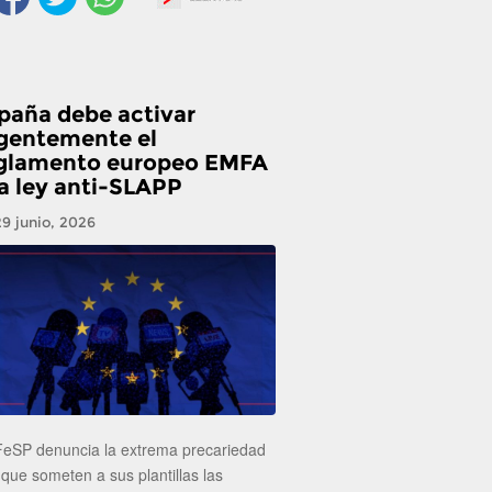
paña debe activar
gentemente el
glamento europeo EMFA
la ley anti-SLAPP
29 junio, 2026
FeSP denuncia la extrema precariedad
 que someten a sus plantillas las