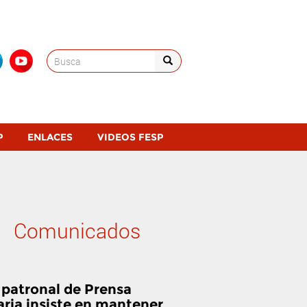
Search
for:
P
ENLACES
VIDEOS FESP
Comunicados
 patronal de Prensa
aria insiste en mantener