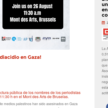
un
en
co
La 
0,5
ediacidio en Gaza!
pla
que
Aso
insi
neg
est
ctura pública de los nombres de los periodistas
acti
1:30 h en el Mont des Arts de Bruselas.
 de medios palestinos han sido asesinados en Gaza