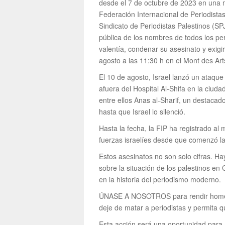
desde el 7 de octubre de 2023 en una 
Federación Internacional de Periodistas
Sindicato de Periodistas Palestinos (SPJ
pública de los nombres de todos los pe
valentía, condenar su asesinato y exigir
agosto a las 11:30 h en el Mont des Art
El 10 de agosto, Israel lanzó un ataqu
afuera del Hospital Al-Shifa en la ciud
entre ellos Anas al-Sharif, un destaca
hasta que Israel lo silenció.
Hasta la fecha, la FIP ha registrado al
fuerzas israelíes desde que comenzó la
Estos asesinatos no son solo cifras. H
sobre la situación de los palestinos e
en la historia del periodismo moderno.
ÚNASE A NOSOTROS para rendir homenaj
deje de matar a periodistas y permita q
Esta acción será una oportunidad para a