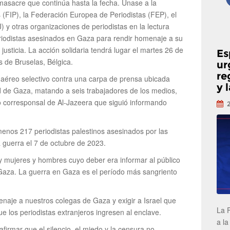
masacre que continúa hasta la fecha. Únase a la
 (FIP), la Federación Europea de Periodistas (FEP), el
) y otras organizaciones de periodistas en la lectura
riodistas asesinados en Gaza para rendir homenaje a su
 justicia. La acción solidaria tendrá lugar el martes 26 de
Es
s de Bruselas, Bélgica.
ur
re
e aéreo selectivo contra una carpa de prensa ubicada
y 
ad de Gaza, matando a seis trabajadores de los medios,
do corresponsal de Al-Jazeera que siguió informando
 menos 217 periodistas palestinos asesinados por las
 guerra el 7 de octubre de 2023.
ay mujeres y hombres cuyo deber era informar al público
n Gaza. La guerra en Gaza es el período más sangriento
e a nuestros colegas de Gaza y exigir a Israel que
La 
ue los periodistas extranjeros ingresen al enclave.
a la
firmar que el silencio, el miedo y la censura no