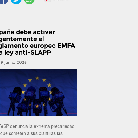
paña debe activar
gentemente el
glamento europeo EMFA
la ley anti-SLAPP
29 junio, 2026
FeSP denuncia la extrema precariedad
 que someten a sus plantillas las