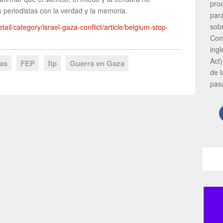
pro
 periodistas con la verdad y la memoria.
par
sob
tail/category/israel-gaza-conflict/article/belgium-stop-
Com
ing
Act)
tas
FEP
fip
Guerra en Gaza
de 
pas