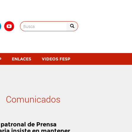
Search
for:
P
ENLACES
VIDEOS FESP
Comunicados
 patronal de Prensa
aria insiste en mantener