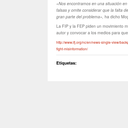
«Nos encontramos en una situación en l
falsas y omite considerar que la falta d
gran parte del problema»,
ha dicho Moge
La FIP y la FEP piden un movimiento mu
autor y convocar a los medios para qu
http://www.ifj.org/nc/en/news-single-view/back
fight-misinformation/
Etiquetas: