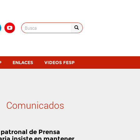
Search
for:
P
ENLACES
VIDEOS FESP
Comunicados
 patronal de Prensa
aria insiste en mantener