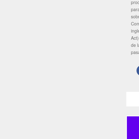
pro
par
sob
Com
ing
Act)
de 
pas