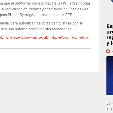
a que el público en general debate las llamadas noticias
e autenticación de trabajos periodísticos en línea es una
ns Blicher Bjerregård, presidente de la FEP.
ndial para autenticar las obras periodísticas con su
Es
e sea una práctica común en sus redacciones.
ur
re
pid/1/article/world-book-and-copyright-day-enforce-moral-right-to-
y 
La 
a la