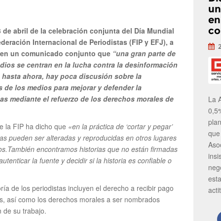
un
en
co
 de abril de la celebración conjunta del Día Mundial
ederación Internacional de Periodistas (FIP y EFJ), a
n en un comunicado conjunto que
“una gran parte de
dios se centran en la lucha contra la desinformación
o, hasta ahora, hay poca discusión sobre la
s de los medios para mejorar y defender la
cas mediante el refuerzo de los derechos morales de
La 
0,5
pla
de la FIP ha dicho que
«en la práctica de ‘cortar y pegar’
que
orias pueden ser alteradas y reproducidas en otros lugares
Aso
sos.También encontramos historias que no están firmadas
insi
tenticar la fuente y decidir si la historia es confiable o
neg
est
ía de los periodistas incluyen el derecho a recibir pago
acti
as, así como los derechos morales a ser nombrados
 de su trabajo.