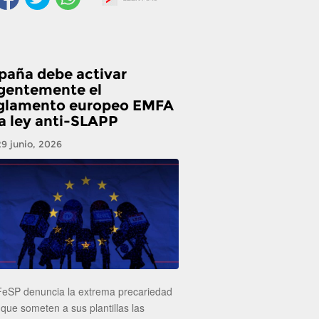
paña debe activar
gentemente el
glamento europeo EMFA
la ley anti-SLAPP
29 junio, 2026
FeSP denuncia la extrema precariedad
 que someten a sus plantillas las