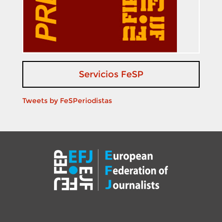
Servicios FeSP
Tweets by FeSPeriodistas