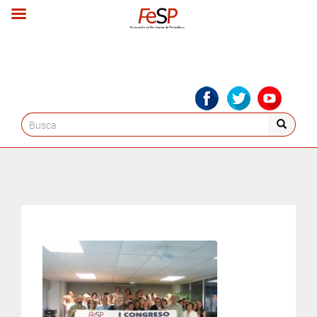
Search
for: