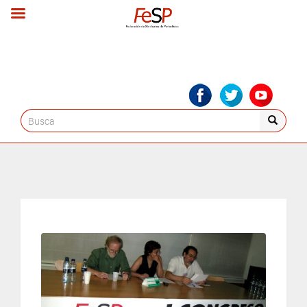
Search
for: