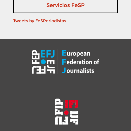
Servicios FeSP
Tweets by FeSPeriodistas