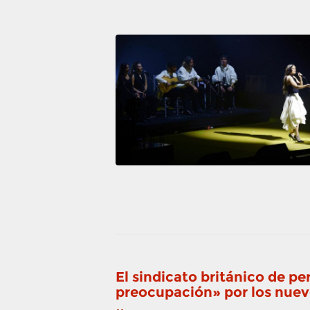
El sindicato británico de p
preocupación» por los nuev