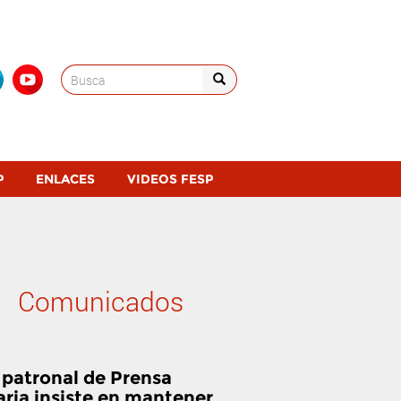
Search
for:
P
ENLACES
VIDEOS FESP
Comunicados
 patronal de Prensa
aria insiste en mantener