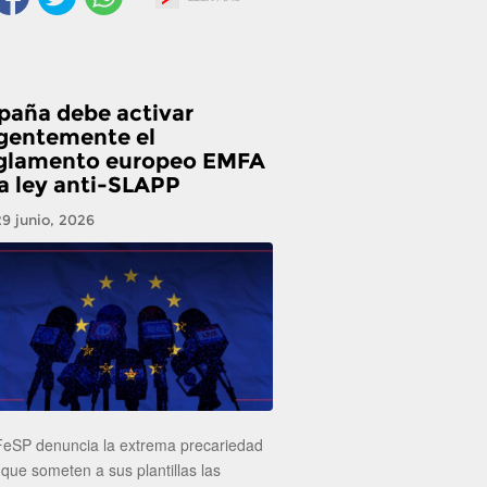
paña debe activar
gentemente el
glamento europeo EMFA
la ley anti-SLAPP
29 junio, 2026
FeSP denuncia la extrema precariedad
 que someten a sus plantillas las