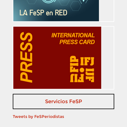
Servicios FeSP
Tweets by FeSPeriodistas