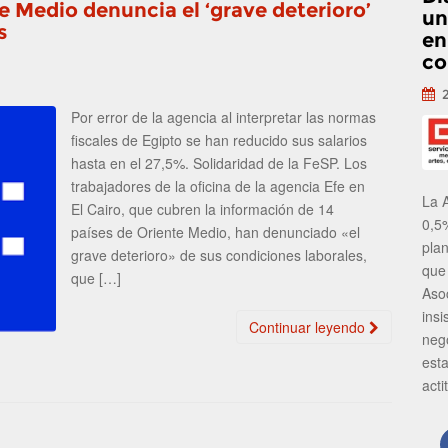
te Medio denuncia el ‘grave deterioro’
un
s
en
co
Por error de la agencia al interpretar las normas
fiscales de Egipto se han reducido sus salarios
hasta en el 27,5%. Solidaridad de la FeSP. Los
trabajadores de la oficina de la agencia Efe en
La 
El Cairo, que cubren la información de 14
0,5
países de Oriente Medio, han denunciado «el
pla
grave deterioro» de sus condiciones laborales,
que
que […]
Aso
insi
Continuar leyendo
neg
est
acti