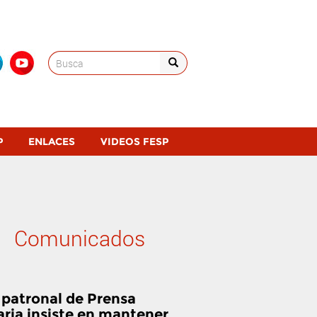
Search
for:
P
ENLACES
VIDEOS FESP
Comunicados
 patronal de Prensa
aria insiste en mantener