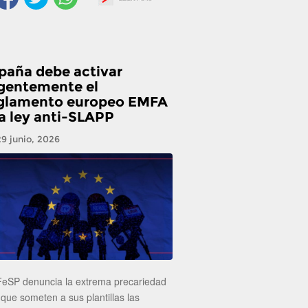
paña debe activar
gentemente el
glamento europeo EMFA
la ley anti-SLAPP
29 junio, 2026
FeSP denuncia la extrema precariedad
 que someten a sus plantillas las