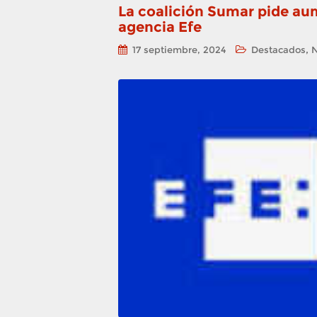
La coalición Sumar pide aum
agencia Efe
,
17 septiembre, 2024
Destacados
N