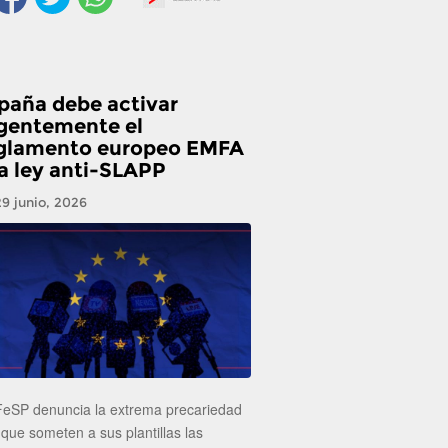
paña debe activar
gentemente el
glamento europeo EMFA
la ley anti-SLAPP
29 junio, 2026
FeSP denuncia la extrema precariedad
 que someten a sus plantillas las