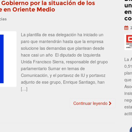
 Gobierno por la situación de los
un
fe en Oriente Medio
en
co
cias
La plantilla de esa delegación ha iniciado un
paro que mantendrán hasta que la empresa
solucione las demandas que plantean desde
hace casi un año El diputado de Izquierda
La 
Unida Francisco Sierra, responsable del grupo
0,5
parlamentario Sumar en temas de
pla
Comunicación, y el portavoz de IU y portavoz
que
adjunto de ese grupo, Enrique Santiago, han
Aso
[…]
insi
neg
Continuar leyendo
est
acti