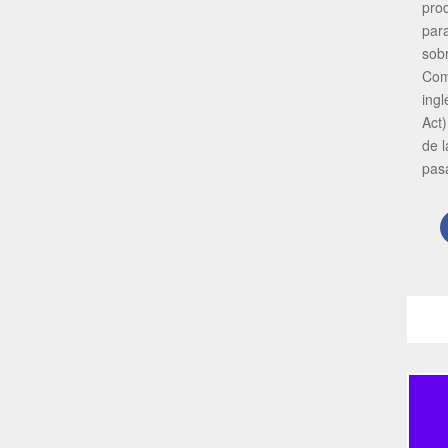
pro
par
sob
Com
ing
Act)
de 
pas