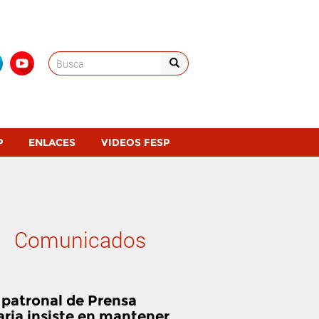
Search
for:
P
ENLACES
VIDEOS FESP
Comunicados
 patronal de Prensa
aria insiste en mantener