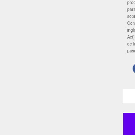
pro
par
sob
Com
ing
Act)
de 
pas