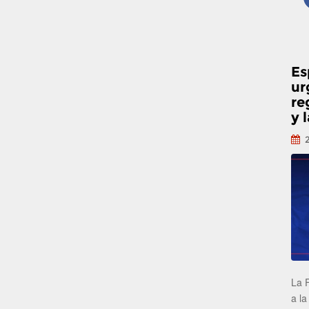
Es
ur
re
y 
La 
a la