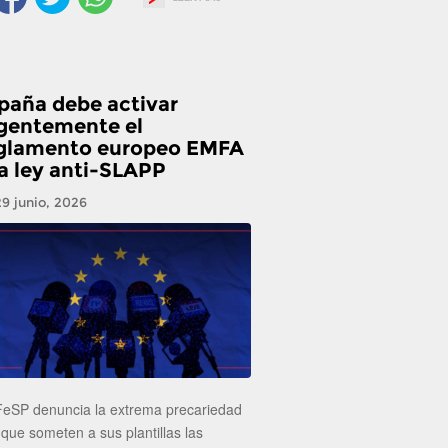
paña debe activar
gentemente el
glamento europeo EMFA
la ley anti-SLAPP
29 junio, 2026
FeSP denuncia la extrema precariedad
 que someten a sus plantillas las