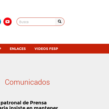
Search
for:
P
ENLACES
VIDEOS FESP
Comunicados
 patronal de Prensa
aria insiste en mantener