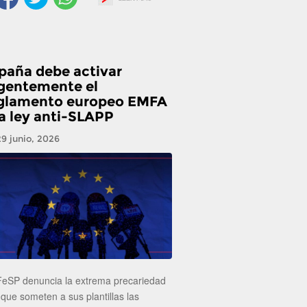
paña debe activar
gentemente el
glamento europeo EMFA
la ley anti-SLAPP
29 junio, 2026
FeSP denuncia la extrema precariedad
 que someten a sus plantillas las