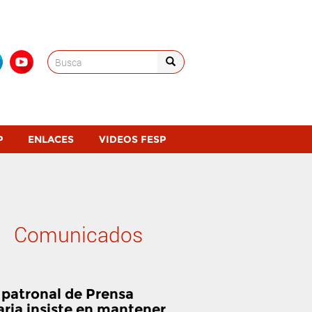
Search
for:
P
ENLACES
VIDEOS FESP
Comunicados
 patronal de Prensa
aria insiste en mantener