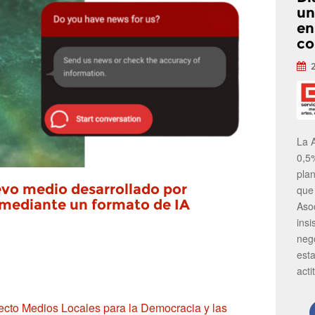
un
en
co
La 
0,5
pla
evo medio desarrollado por
que
 mediante un formato de IA
Aso
insi
neg
est
acti
ecto Medios Locales para la Democracia y las