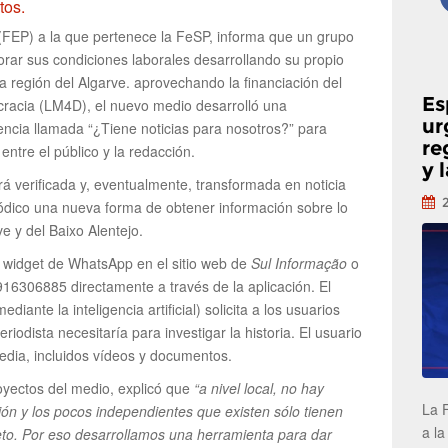
tos.
(FEP) a la que pertenece la FeSP, informa que un grupo
orar sus condiciones laborales desarrollando su propio
a región del Algarve. aprovechando la financiación del
Es
racia (LM4D), el nuevo medio desarrolló una
ur
encia llamada “¿Tiene noticias para nosotros?” para
re
entre el público y la redacción.
y 
á verificada y, eventualmente, transformada en noticia
riódico una nueva forma de obtener información sobre lo
e y del Baixo Alentejo.
 widget de WhatsApp en el sitio web de
Sul Informação
o
916306885 directamente a través de la aplicación. El
diante la inteligencia artificial) solicita a los usuarios
riodista necesitaría para investigar la historia. El usuario
edia, incluidos vídeos y documentos.
oyectos del medio, explicó que
“a nivel local, no hay
La 
ión y los pocos independientes que existen sólo tienen
a la
eto. Por eso desarrollamos una herramienta para dar