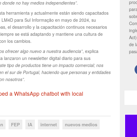
pro
ón donde no hay medios independientes”.
par
esta herramienta y actualmente están siendo capacitados
sob
cto LM4D para Sul Informação en mayo de 2024, su
Com
as, el desarrollo y la capacitación continuos necesarios
ing
siempre se está adaptando y mantiene una cultura de
Act)
 con los cambios.
de 
s ofrecer algo nuevo a nuestra audiencia”
, explica
pas
 lanzaron un newsletter digital diario para sus
te tipo de productos tiene un impacto comercial; nos
 en el sur de Portugal, haciendo que personas y entidades
on nosotros”.
oped a WhatsApp chatbot with local
ón
FEP
IA
internet
nuevos medios