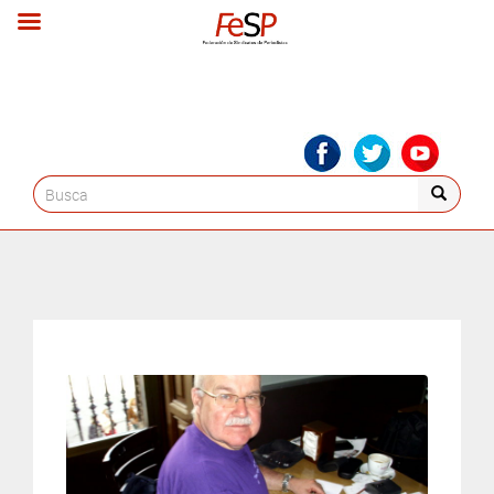
Search
for: